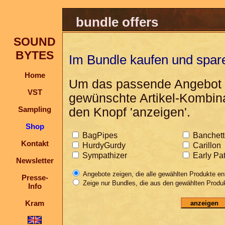
bundle offers
SOUND
BYTES
Im Bundle kaufen und spar
Home
Um das passende Angebot z
VST
gewünschte Artikel-Kombina
Sampling
den Knopf 'anzeigen'.
Shop
BagPipes
Banchett
Kontakt
HurdyGurdy
Carillon
Sympathizer
Early Pa
Newsletter
Angebote zeigen, die alle gewählten Produkte en
Presse-
Zeige nur Bundles, die aus den gewählten Produ
Info
Kram